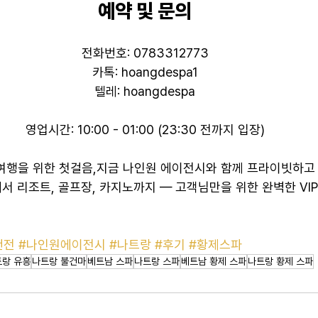
예약 및 문의
전화번호: 0783312773
카톡: hoangdespa1
텔레: hoangdespa
영업시간: 10:00 - 01:00 (23:30 전까지 입장)
여행을 위한 첫걸음,지금 나인원 에이전시와 함께 프라이빗하고
서 리조트, 골프장, 카지노까지 — 고객님만을 위한 완벽한 VI
건전
#나인원에이전시
#나트랑
#후기
#황제스파
트랑 유흥
나트랑 불건마
베트남 스파
나트랑 스파
베트남 황제 스파
나트랑 황제 스파