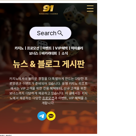
Search
카지노｜프로모션｜이벤트｜VIP혜택｜하이롤러
보너스｜바카라대회 ㅣ 소식
뉴스 & 블로그 게시판
카지노에서의 놀라운 경험을 더 특별하게 만드는 다양한 프
로모션과 이벤트가 준비되어 있습니다. 유명 카지노 리조트
에서는 VIP 고객을 위한 전용 혜택부터, 신규 고객을 위한
보너스까지 다양하게 제공하고 있습니다. 이 글에서는 카지
노에서 제공하는 다양한
프로모션
과 이벤트, VIP 혜택을 소
개합니다.