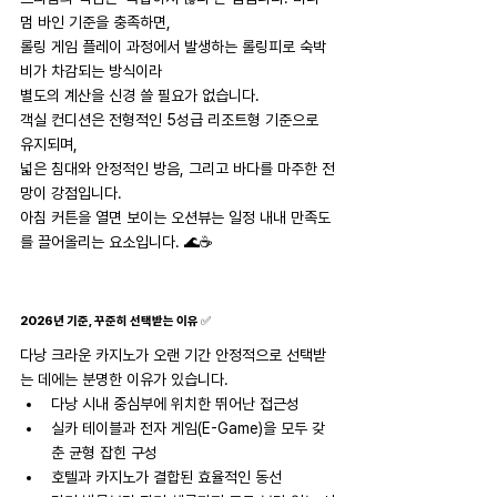
멈 바인 기준을 충족하면,
롤링 게임 플레이 과정에서 발생하는 롤링피로 숙박
비가 차감되는 방식이라
별도의 계산을 신경 쓸 필요가 없습니다.
객실 컨디션은 전형적인 5성급 리조트형 기준으로 
유지되며,
넓은 침대와 안정적인 방음, 그리고 바다를 마주한 전
망이 강점입니다.
아침 커튼을 열면 보이는 오션뷰는 일정 내내 만족도
를 끌어올리는 요소입니다. 🌊☕
2026년 기준, 꾸준히 선택받는 이유 ✅
다낭 크라운 카지노가 오랜 기간 안정적으로 선택받
는 데에는 분명한 이유가 있습니다.
다낭 시내 중심부에 위치한 뛰어난 접근성
실카 테이블과 전자 게임(E-Game)을 모두 갖
춘 균형 잡힌 구성
호텔과 카지노가 결합된 효율적인 동선