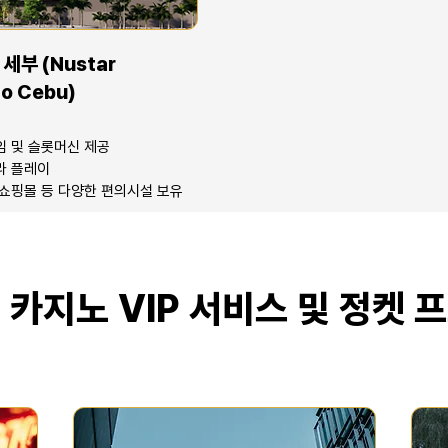
세부 (Nustar
no Cebu)
임 및 슬롯머신 제공
카라 플레이
 쇼핑몰 등 다양한 편의시설 보유
 카지노 VIP 서비스 및 정켓 