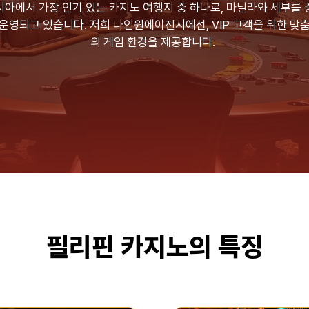
아에서 가장 인기 있는 카지노 여행지 중 하나로, 마닐라와 세부를
운영되고 있습니다. 저희 나인원에이전시에선, VIP 고객을 위한 맞
의 게임 환경을 제공합니다.
필리핀 카지노의 특징