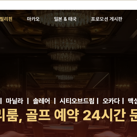
필리핀
마카오
일본 & 태국
프로모션 게시판
｜ 마닐라 ｜ 솔레어 ｜ 시티오브드림｜ 오카다｜ 
프리룸, 골프 예약 24시