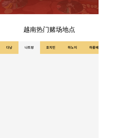
越南热门赌场地点
다낭
나트랑
호치민
하노이
하롱베이