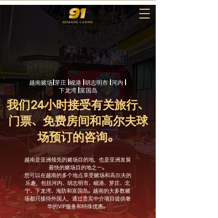
越南赌场|芽庄 |岘港 |胡志明市 |河内 |
下龙湾 |富国岛
我们24小时接受有关旅行、
门票、免费房间和高尔夫球
场预订的咨询。
越南是亚洲领先的赌场目的地，也是亚洲发展
最快的赌场目的地之一。
您可以在越南的多个地点享受赌场和高尔夫的
乐趣，包括河内、胡志明市、岘港、芽庄、北
宁、下龙湾、海防和富国岛。越南的大多数赌
场都只接待外国人，通过贵宾中介项目提供奢
华的VIP服务和特殊优惠。